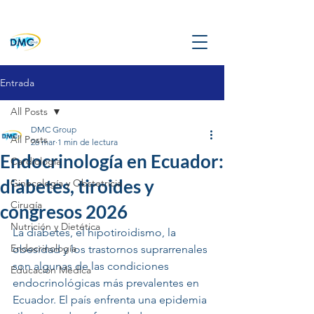
Entrada
All Posts
DMC Group
All Posts
26 mar
1 min de lectura
Endocrinología en Ecuador:
Cardiología
diabetes, tiroides y
Ginecología y Obstetricia
Cirugía
congresos 2026
Nutrición y Dietética
La diabetes, el hipotiroidismo, la 
Endocrinología
obesidad y los trastornos suprarrenales 
son algunas de las condiciones 
Educación Médica
endocrinológicas más prevalentes en 
Ecuador. El país enfrenta una epidemia 