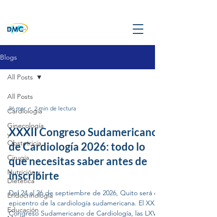
Blogs
All Posts
All Posts
26 mar
2 min de lectura
Cardiología
Ginecología
XXXII Congreso Sudamericano
y
Obstetricia
de Cardiología 2026: todo lo
Cirugía
que necesitas saber antes de
Nutrición y
inscribirte
Dietética
Del 24 al 26 de septiembre de 2026, Quito será el
Endocrinología
epicentro de la cardiología sudamericana. El XXXII
Educación
Congreso Sudamericano de Cardiología, las LXV