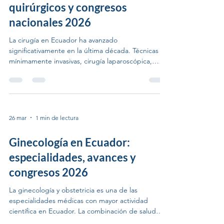
quirúrgicos y congresos
nacionales 2026
La cirugía en Ecuador ha avanzado
significativamente en la última década. Técnicas
mínimamente invasivas, cirugía laparoscópica,
robótica y de pared abdominal han llegado a los
principales centros hospitalarios del país,
reduciendo tiempos de recuperación y mejorando
los resultados clínicos. XLVIII Congreso Nacional
de Cirugía — Guayaquil, mayo 2026 Del 18 al 22 de
26 mar
1 min de lectura
mayo de 2026, Guayaquil recibe el XLVIII Congreso
Nacional de Cirugía en el Hotel Hilton Colón.
Ginecología en Ecuador:
Cinco días de ac
especialidades, avances y
congresos 2026
La ginecología y obstetricia es una de las
especialidades médicas con mayor actividad
científica en Ecuador. La combinación de salud
reproductiva, oncología ginecológica, medicina