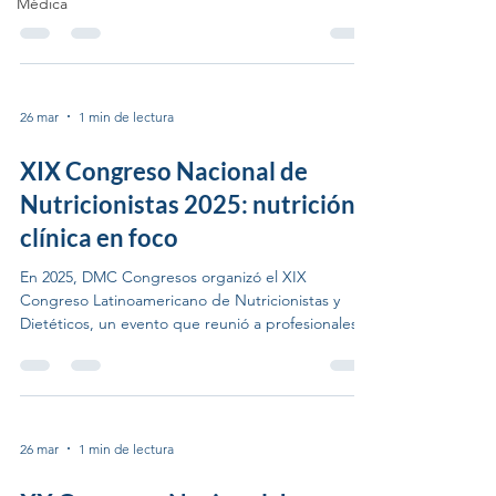
Médica
Jornadas Internacionales de Cardiología y el VI
Congreso Ecuatoriano de Arritmias Cardíacas se
celebran juntos en el Hotel Swissotel Quito — el
evento cardiovascular más importante de la región
en 2026. ¿Por qué este congreso es diferente? No
26 mar
1 min de lectura
es un congreso nacional. Es la edición 32 del
congreso que reúne a las sociedades de cardi
XIX Congreso Nacional de
Nutricionistas 2025: nutrición
clínica en foco
En 2025, DMC Congresos organizó el XIX
Congreso Latinoamericano de Nutricionistas y
Dietéticos, un evento que reunió a profesionales
de la nutrición de toda América Latina. El
congreso abordó los desafíos de la malnutrición
en sus dos extremos: desnutrición infantil y
obesidad en adultos. Conclusiones clave del
congreso 2025 Microbioma intestinal y su impacto
26 mar
1 min de lectura
en la salud metabólica: nuevo campo de
investigación. Nutrición oncológica: soporte