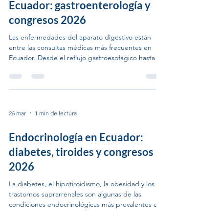
Ecuador: gastroenterología y
congresos 2026
Las enfermedades del aparato digestivo están
entre las consultas médicas más frecuentes en
Ecuador. Desde el reflujo gastroesofágico hasta el
cáncer colorrectal, la gastroenterología cubre un
espectro amplio que demanda actualización
constante de los profesionales de salud. XI
Semana de Enfermedades Digestivas 2026 —
Machala, agosto Del 27 al 29 de agosto de 2026,
26 mar
1 min de lectura
Machala acoge la XI Semana de Enfermedades
Digestivas bajo el lema “Sanar el futuro con
Endocrinología en Ecuador:
inteligencia”, en el Hote
diabetes, tiroides y congresos
2026
La diabetes, el hipotiroidismo, la obesidad y los
trastornos suprarrenales son algunas de las
condiciones endocrinológicas más prevalentes en
Ecuador. El país enfrenta una epidemia silenciosa