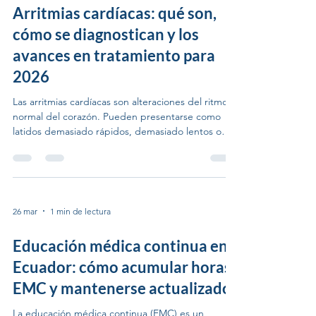
uno de los centros de eventos más completos del
Arritmias cardíacas: qué son,
Ecuador. Cuenta c
cómo se diagnostican y los
avances en tratamiento para
2026
Las arritmias cardíacas son alteraciones del ritmo
normal del corazón. Pueden presentarse como
latidos demasiado rápidos, demasiado lentos o
irregulares. Aunque muchas son benignas,
algunas representan un riesgo cardiovascular serio
que requiere atención especializada. Tipos de
arritmias más frecuentes Fibrilación auricular (FA):
la arritmia sostenida más común a nivel mundial,
26 mar
1 min de lectura
asociada a riesgo de ACV. Taquicardia
supraventricular (TSV): episodios de ritmo
Educación médica continua en
acelerado que pued
Ecuador: cómo acumular horas
EMC y mantenerse actualizado
La educación médica continua (EMC) es un