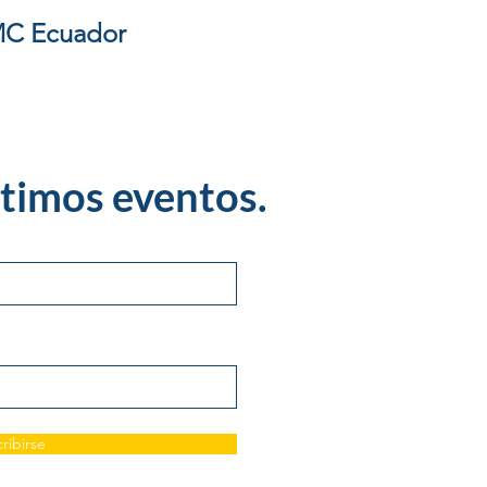
C Ecuador
timos eventos.
ribirse