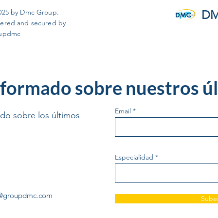
025 by Dmc Group.
DM
ered and secured by
updmc
formado sobre nuestros úl
Email
ado sobre los últimos
Especialidad
a@groupdmc.com
Subsc