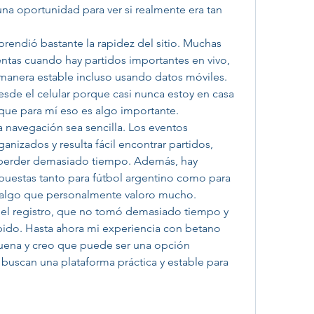
 una oportunidad para ver si realmente era tan 
rendió bastante la rapidez del sitio. Muchas 
entas cuando hay partidos importantes en vivo, 
anera estable incluso usando datos móviles. 
de el celular porque casi nunca estoy en casa 
í que para mí eso es algo importante.
navegación sea sencilla. Los eventos 
anizados y resulta fácil encontrar partidos, 
n perder demasiado tiempo. Además, hay 
uestas tanto para fútbol argentino como para 
, algo que personalmente valoro mucho.
e el registro, que no tomó demasiado tiempo y 
ido. Hasta ahora mi experiencia con betano 
uena y creo que puede ser una opción 
 buscan una plataforma práctica y estable para 