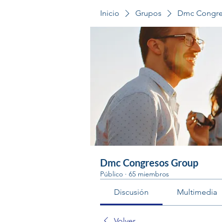
Inicio
Grupos
Dmc Congre
Dmc Congresos Group
Público
·
65 miembros
Discusión
Multimedia
Volver