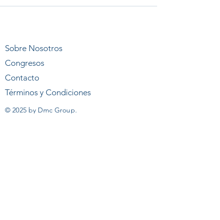
Sobre Nosotros
Congresos
Contacto
Términos y Condiciones
© 2025 by Dmc Group.
Powered and secured by groupdmc
DMC Ecuador
Manténgase informado sobre
nuestros últimos eventos.
Sea el primero en estar informado sobre los