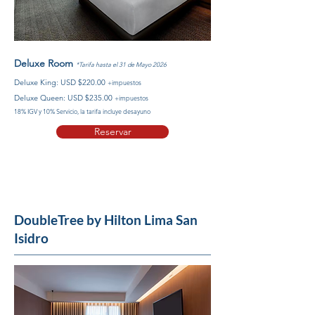
Deluxe Room
*Tarifa hasta el 31 de Mayo 2026
Deluxe King: USD $220.00
+impuestos
Deluxe Queen
: USD $235.00
+impuestos
18% IGV y 10% Servicio, la tarifa incluye desayuno
Reservar
DoubleTree by Hilton Lima San
Isidro