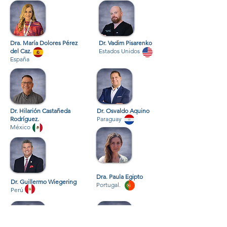
Dra. María Dolores Pérez
Dr. Vadim Pisarenko
del Caz.
Estados Unidos
España
Dr. Hilarión Castañeda
Dr. Osvaldo Aquino
Rodríguez.
Paraguay
México
Dra. Paula Egipto
Dr. Guillermo Wiegering
Portugal.
Perú