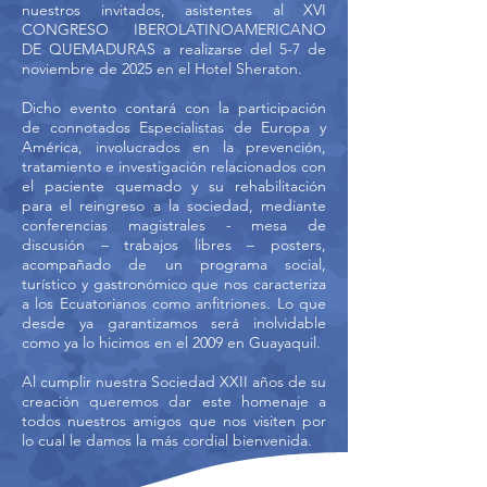
nuestros invitados, asistentes al XVI
CONGRESO IBEROLATINOAMERICANO
DE QUEMADURAS a realizarse del 5-7 de
noviembre de 2025 en el Hotel Sheraton.
Dicho evento contará con la participación
de connotados Especialistas de Europa y
América, involucrados en la prevención,
tratamiento e investigación relacionados con
el paciente quemado y su rehabilitación
para el reingreso a la sociedad, mediante
conferencias magistrales - mesa de
discusión – trabajos libres – posters,
acompañado de un programa social,
turístico y gastronómico que nos caracteriza
a los Ecuatorianos como anfitriones. Lo que
desde ya garantizamos será inolvidable
como ya lo hicimos en el 2009 en Guayaquil.
Al cumplir nuestra Sociedad XXII años de su
creación queremos dar este homenaje a
todos nuestros amigos que nos visiten por
lo cual le damos la más cordial bienvenida.